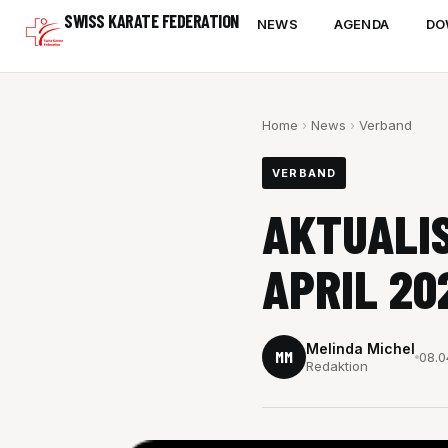
Zum
SWISS KARATE FEDERATION
NEWS
AGENDA
DO
Inhalt
springen
Home
›
News
›
Verband
VERBAND
AKTUALI
APRIL 20
Melinda Michel
MM
08.0
Redaktion