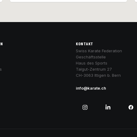
ON
KONTAKT
Swiss Karate Federation
Geschäftsstelle
Haus des Sports
s
Talgut-Zentrum 27
CH-3063 Ittigen b. Bern
info@karate.ch