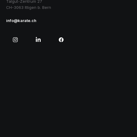
Talgut-Zentrum 27
CH-3063 Ittigen b. Bern
info@karate.ch