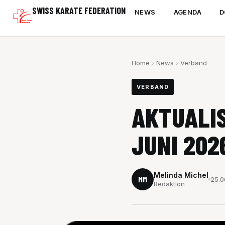
Zum
SWISS KARATE FEDERATION
NEWS
AGENDA
D
Inhalt
springen
Home
›
News
›
Verband
VERBAND
AKTUALI
JUNI 202
Melinda Michel
MM
25.0
Redaktion