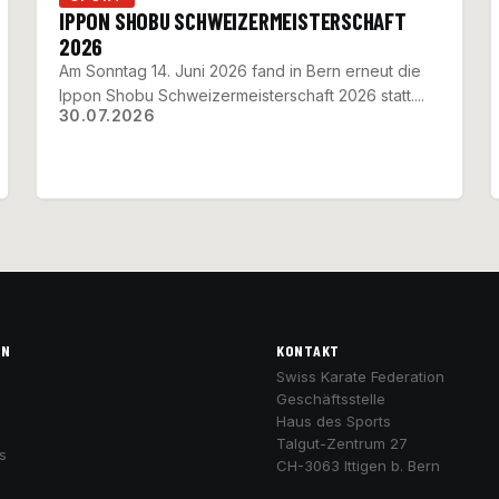
IPPON SHOBU SCHWEIZERMEISTERSCHAFT
2026
Am Sonntag 14. Juni 2026 fand in Bern erneut die
Ippon Shobu Schweizermeisterschaft 2026 statt....
30.07.2026
ON
KONTAKT
Swiss Karate Federation
Geschäftsstelle
Haus des Sports
Talgut-Zentrum 27
s
CH-3063 Ittigen b. Bern