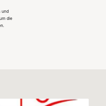
s und
 um die
en.