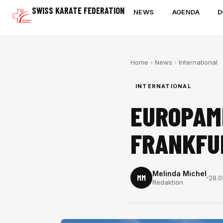
Zum
SWISS KARATE FEDERATION
NEWS
AGENDA
D
Inhalt
springen
Home
›
News
›
International
INTERNATIONAL
EUROPAM
FRANKFU
Melinda Michel
MM
28.0
Redaktion