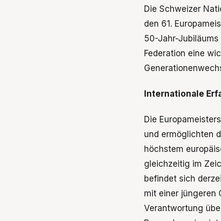
Die Schweizer Natio
den 61. Europameis
50-Jahr-Jubiläums 
Federation eine wi
Generationenwechs
Internationale Er
Die Europameistersc
und ermöglichten d
höchstem europäisc
gleichzeitig im Ze
befindet sich derz
mit einer jüngeren
Verantwortung über