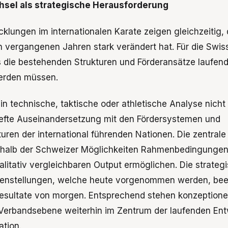
sel als strategische Herausforderung
cklungen im internationalen Karate zeigen gleichzeitig, 
n vergangenen Jahren stark verändert hat. Für die Swis
s die bestehenden Strukturen und Förderansätze laufend
werden müssen.
ein technische, taktische oder athletische Analyse nich
rtiefte Auseinandersetzung mit den Fördersystemen und
turen der international führenden Nationen. Die zentral
erhalb der Schweizer Möglichkeiten Rahmenbedingungen 
ualitativ vergleichbaren Output ermöglichen. Die strate
chenstellungen, welche heute vorgenommen werden, bee
esultate von morgen. Entsprechend stehen konzeptione
Verbandsebene weiterhin im Zentrum der laufenden Ent
ation.