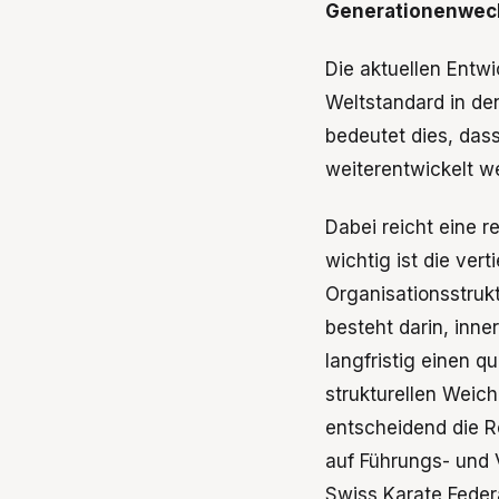
Generationenwech
Die aktuellen Entwi
Weltstandard in de
bedeutet dies, das
weiterentwickelt 
Dabei reicht eine r
wichtig ist die ve
Organisationsstruk
besteht darin, inn
langfristig einen q
strukturellen Wei
entscheidend die R
auf Führungs- und 
Swiss Karate Feder