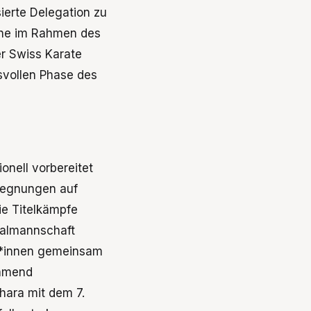
ierte Delegation zu
lche im Rahmen des
r Swiss Karate
svollen Phase des
onell vorbereitet
gegnungen auf
ie Titelkämpfe
nalmannschaft
et*innen gemeinsam
ehmend
hara mit dem 7.