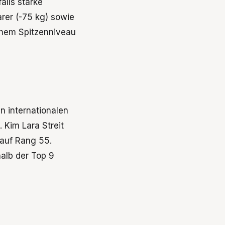
alls starke
arer (-75 kg) sowie
schem Spitzenniveau
n internationalen
 Kim Lara Streit
 auf Rang 55.
halb der Top 9