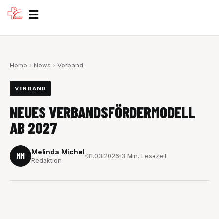
Zum
Inhalt
springen
Home
›
News
›
Verband
VERBAND
NEUES VERBANDSFÖRDERMODELL
AB 2027
Melinda Michel
MM
31.03.2026
3 Min. Lesezeit
Redaktion